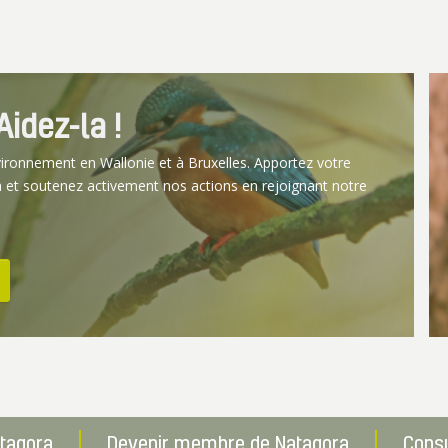
idez-la !
vironnement en Wallonie et à Bruxelles. Apportez votre
 et soutenez activement nos actions en rejoignant notre
atagora
Devenir membre de Natagora
Consu