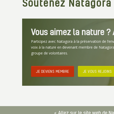
Soutenez Natagora
Vous aimez la nature ? A
Participez avec Natagora à la préservation de l’en
voix à la nature en devenant membre de Natagora
groupe de volontaires.
JE DEVIENS MEMBRE
JE VOUS REJOINS
Allez sur le site web de N