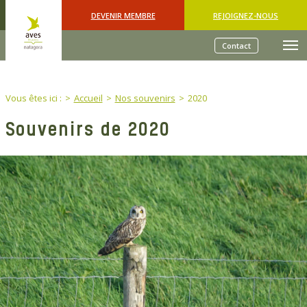
Skip to main content
DEVENIR MEMBRE
REJOIGNEZ-NOUS
Contact
You are here:
Vous êtes ici :
Accueil
Nos souvenirs
2020
Souvenirs de 2020