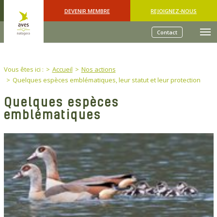
Skip to main content
DEVENIR MEMBRE
REJOIGNEZ-NOUS
Contact
You are here:
Vous êtes ici :
Accueil
Nos actions
Quelques espèces emblématiques, leur statut et leur protection
Quelques espèces
emblématiques