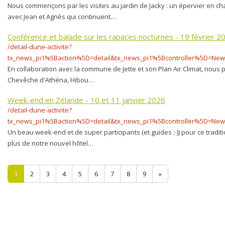
Nous commençons par les visites au jardin de Jacky : un épervier en c
avec Jean et Agnès qui continuent…
Conférence et balade sur les rapaces nocturnes - 19 février 2
/detail-dune-activite?
tx_news_pi1%5Baction%5D=detail&tx_news_pi1%5Bcontroller%5D=N
En collaboration avec la commune de Jette et son Plan Air Climat, nous 
Chevêche d'Athéna, Hibou…
Week-end en Zélande - 10 et 11 janvier 2026
/detail-dune-activite?
tx_news_pi1%5Baction%5D=detail&tx_news_pi1%5Bcontroller%5D=N
Un beau week-end et de super participants (et guides ;-)) pour ce tradi
plus de notre nouvel hôtel…
1
2
3
4
5
6
7
8
9
»