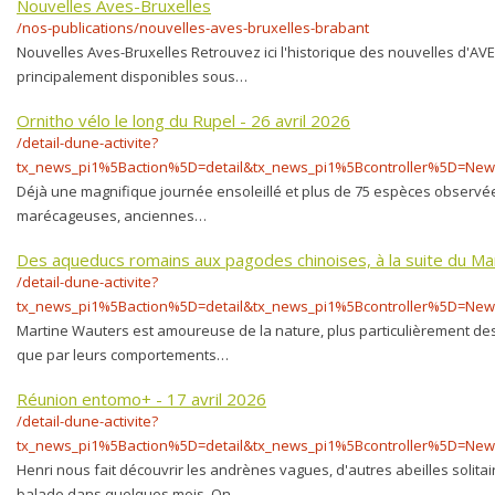
Nouvelles Aves-Bruxelles
/nos-publications/nouvelles-aves-bruxelles-brabant
Nouvelles Aves-Bruxelles Retrouvez ici l'historique des nouvelles d'AVE
principalement disponibles sous…
Ornitho vélo le long du Rupel - 26 avril 2026
/detail-dune-activite?
tx_news_pi1%5Baction%5D=detail&tx_news_pi1%5Bcontroller%5D=N
Déjà une magnifique journée ensoleillé et plus de 75 espèces observée
marécageuses, anciennes…
Des aqueducs romains aux pagodes chinoises, à la suite du Ma
/detail-dune-activite?
tx_news_pi1%5Baction%5D=detail&tx_news_pi1%5Bcontroller%5D=N
Martine Wauters est amoureuse de la nature, plus particulièrement des 
que par leurs comportements…
Réunion entomo+ - 17 avril 2026
/detail-dune-activite?
tx_news_pi1%5Baction%5D=detail&tx_news_pi1%5Bcontroller%5D=N
Henri nous fait découvrir les andrènes vagues, d'autres abeilles solita
balade dans quelques mois. On…