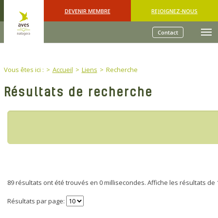
Skip to main content
DEVENIR MEMBRE
REJOIGNEZ-NOUS
Contact
You are here:
Vous êtes ici :
Accueil
Liens
Recherche
Résultats de recherche
89 résultats ont été trouvés en 0 millisecondes.
Affiche les résultats de 
Résultats par page: