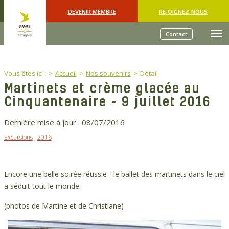
Skip to main content
DEVENIR MEMBRE
REJOIGNEZ-NOUS
Contact
You are here:
Vous êtes ici :
Accueil
Nos souvenirs
Détail
Martinets et crème glacée au
Cinquantenaire - 9 juillet 2016
Dernière mise à jour :
08/07/2016
Excursions
,
2016
Encore une belle soirée réussie - le ballet des martinets dans le ciel
a séduit tout le monde.
(photos de Martine et de Christiane)