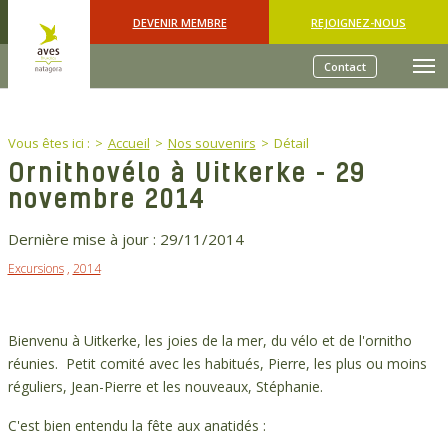
Skip to main content
DEVENIR MEMBRE
REJOIGNEZ-NOUS
Contact
You are here:
Vous êtes ici :
Accueil
Nos souvenirs
Détail
Ornithovélo à Uitkerke - 29
novembre 2014
Dernière mise à jour :
29/11/2014
Excursions
,
2014
Bienvenu à Uitkerke, les joies de la mer, du vélo et de l'ornitho
réunies. Petit comité avec les habitués, Pierre, les plus ou moins
réguliers, Jean-Pierre et les nouveaux, Stéphanie.
C'est bien entendu la fête aux anatidés :