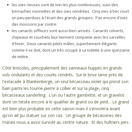
les oies rieuses sont de loin les plus nombreuses, suivi des
bernaches nonnettes et des oies cendrées. Cinq oies à bec court
un peu perdues à l'écart des grands groupes. Pas encore d'oies
des moissons par contre.
les canards siffleurs sont aussi bien arrivés. Canards colverts,
chipeaux et souchets leur tiennent companie avec les sarcelles
d'hiver. Deux canards pilets mâles, superbement élégants
comme il se doit, dont un très occupé à sa toilette à une quinzaine
de mètre.
Côté limicoles, principalement des vanneaux huppés en grands
vols ondulants et des courlis cendrés. Sur le brise lame près de
l'estacade à Blankenberge, un seul bécasseau violet qui prend son
bain parmi les tourne-pierre à collier et sur la plage, cinq
bécasseaux sanderling. L'un ou l'autre gambette, et un gravelot
dont on hésite encore à le qualifier de grand ou de petit... Le grand
est bien plus probable en cette saison mais il s'envolera avant
qu'on ait pu statuer sur son cas. Un groupe de bécassines des
marais nous a aussi survolé au centre nature. Et des huîtriers pies.