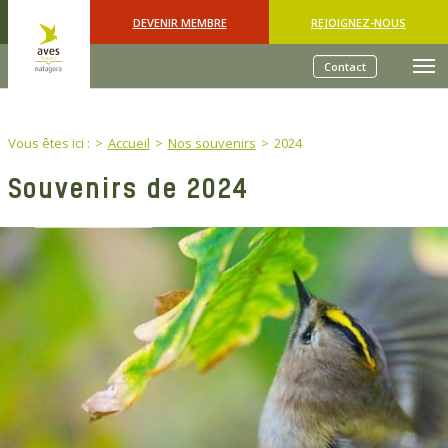
Skip to main content
DEVENIR MEMBRE
REJOIGNEZ-NOUS
Contact
You are here:
Vous êtes ici :
Accueil
Nos souvenirs
2024
Souvenirs de 2024