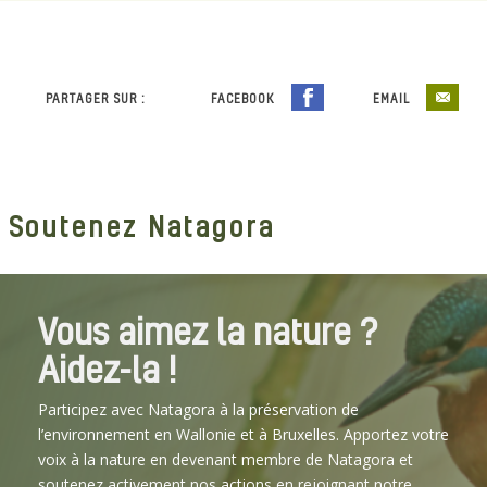
PARTAGER SUR :
FACEBOOK
EMAIL
Soutenez Natagora
Vous aimez la nature ?
Aidez-la !
Participez avec Natagora à la préservation de
l’environnement en Wallonie et à Bruxelles. Apportez votre
voix à la nature en devenant membre de Natagora et
soutenez activement nos actions en rejoignant notre