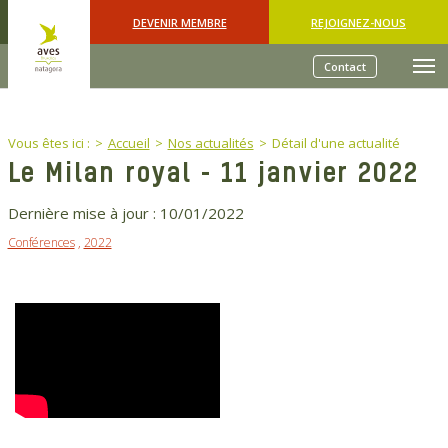
Skip to main content
DEVENIR MEMBRE
REJOIGNEZ-NOUS
Contact
You are here:
Vous êtes ici :
Accueil
Nos actualités
Détail d'une actualité
Le Milan royal - 11 janvier 2022
Dernière mise à jour :
10/01/2022
Conférences
,
2022