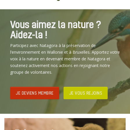
r
m
o
r
-
t
m
-
J.
e
t
J.
Vous aimez la nature ?
L
e
L
Aidez-la !
e
e
c
c
o
o
Participez avec Natagora à la préservation de
m
m
l’environnement en Wallonie et à Bruxelles. Apportez votre
t
t
voix à la nature en devenant membre de Natagora et
e
e
soutenez activement nos actions en rejoignant notre
groupe de volontaires.
JE DEVIENS MEMBRE
JE VOUS REJOINS