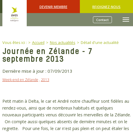
Skip to main content
DEVENIR MEMBRE
REJOIGNEZ-NOUS
Contact
You are here:
Vous êtes ici :
Accueil
Nos actualités
Détail d'une actualité
Journée en Zélande - 7
septembre 2013
Dernière mise à jour :
07/09/2013
Week-end en Zélande
,
2013
Petit matin à Delta, le car et André notre chauffeur sont fidèles au
rendez-vous, ainsi que de nombreux habitués et quelques
nouveaux participants venus découvrir les merveilles de la Zélande.
On compte aussi quelques absents de dernière minutes et on le
regrette. Pour une fois, le car n'est pas plein et on peut étaler les