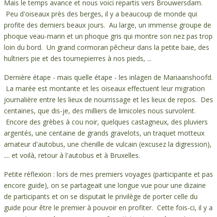
Mais le temps avance et nous voici repartis vers Brouwersdam.
Peu d'oiseaux près des berges, il y a beaucoup de monde qui
profite des derniers beaux jours. Au large, un immense groupe de
phoque veau-marin et un phoque gris qui montre son nez pas trop
loin du bord. Un grand cormoran pêcheur dans la petite baie, des
huîtriers pie et des tournepierres à nos pieds, ...
Dernière étape - mais quelle étape - les inlagen de Mariaanshoofd.
La marée est montante et les oiseaux effectuent leur migration
journalière entre les lieux de nourrissage et les lieux de repos. Des
centaines, que dis-je, des milliers de limicoles nous survolent.
Encore des grèbes à cou noir, quelques castagneux, des pluviers
argentés, une centaine de grands gravelots, un traquet motteux
amateur d'autobus, une chenille de vulcain (excusez la digression),
.... et voilà, retour à l'autobus et à Bruxelles.
Petite réflexion : lors de mes premiers voyages (participante et pas
encore guide), on se partageait une longue vue pour une dizaine
de participants et on se disputait le privilège de porter celle du
guide pour être le premier à pouvoir en profiter. Cette fois-ci, il y a