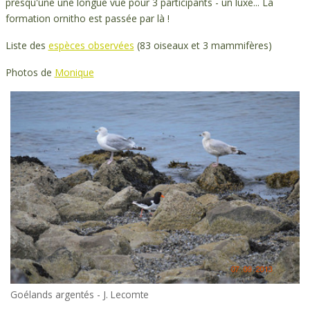
presqu'une une longue vue pour 3 participants - un luxe... La
formation ornitho est passée par là !
Liste des
espèces observées
(83 oiseaux et 3 mammifères)
Photos de
Monique
Goélands argentés - J. Lecomte
Huîtriers-pie - J. Lecomte
Tournepierre à collier - J.Lecomte
Traquet motteux sur autocar - J. Lecomte
Grand Cormoran - J. Lecomte
Traquet motteux - J. Lecomte