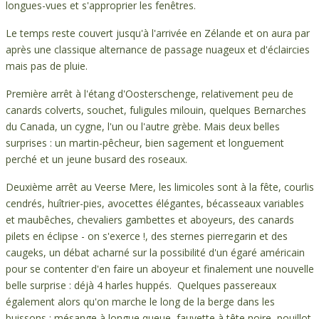
longues-vues et s'approprier les fenêtres.
Le temps reste couvert jusqu'à l'arrivée en Zélande et on aura par
après une classique alternance de passage nuageux et d'éclaircies
mais pas de pluie.
Première arrêt à l'étang d'Oosterschenge, relativement peu de
canards colverts, souchet, fuligules milouin, quelques Bernarches
du Canada, un cygne, l'un ou l'autre grèbe. Mais deux belles
surprises : un martin-pêcheur, bien sagement et longuement
perché et un jeune busard des roseaux.
Deuxième arrêt au Veerse Mere, les limicoles sont à la fête, courlis
cendrés, huîtrier-pies, avocettes élégantes, bécasseaux variables
et maubêches, chevaliers gambettes et aboyeurs, des canards
pilets en éclipse - on s'exerce !, des sternes pierregarin et des
caugeks, un débat acharné sur la possibilité d'un égaré américain
pour se contenter d'en faire un aboyeur et finalement une nouvelle
belle surprise : déjà 4 harles huppés. Quelques passereaux
également alors qu'on marche le long de la berge dans les
buissons : mésange à longue queue, fauvette à tête noire, pouillot