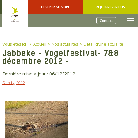
Skip to main content
DEVENIR MEMBRE
REJOIGNEZ-NOUS
Contact
You are here:
Vous êtes ici :
Accueil
Nos actualités
Détail d'une actualité
Jabbeke - Vogelfestival- 7&8
décembre 2012 -
Dernière mise à jour :
06/12/2012
Stands
,
2012