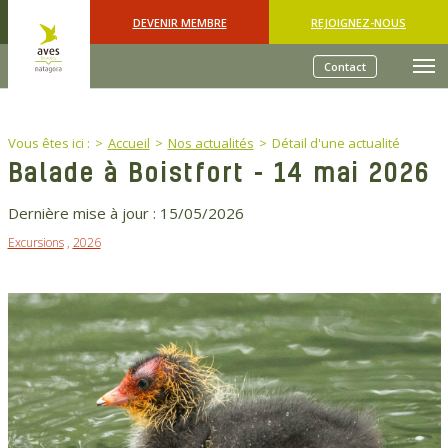
Skip to main content
DEVENIR MEMBRE
REJOIGNEZ-NOUS
Contact
You are here:
Vous êtes ici :
Accueil
Nos actualités
Détail d'une actualité
Balade à Boistfort - 14 mai 2026
Dernière mise à jour :
15/05/2026
Excursions
,
2026