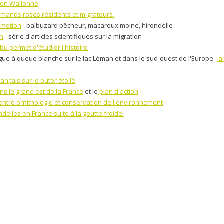
gion Wallonne
lamands roses résidents et migrateurs.
 motion
- balbuzard pêcheur, macareux moine, hirondelle
on
- série d'articles scientifiques sur la migration
u permet d'étudier l'histoire
rgue à queue blanche sur le lac Léman et dans le sud-ouest de l'Europe -
ar
rançais sur le butor étoilé
ns le grand est de la France
et le
plan d'action
 entre ornithologie et conservation de l'environnement
delles en France suite à la goutte froide.