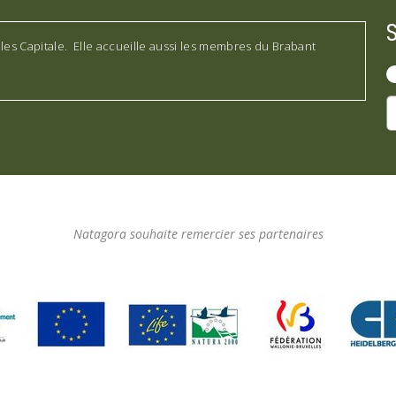
lles Capitale. Elle accueille aussi les membres du Brabant
Natagora souhaite remercier ses partenaires