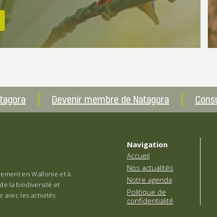
atagora
Devenir membre de Natagora
Consu
Navigation
Accueil
Nos actualités
èrement en Wallonie et à
Notre agenda
de la biodiversité et
Politique de
 avec les activités
confidentialité