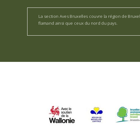
La section Aves Bruxelles couvre la région de Bruxe
flamand ainsi que ceux du nord du pays.