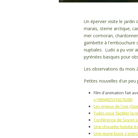
Un épervier visite le jardi
marais, sterne arctique, ca
mer cormoran, chardonneret
gambette à l'embouchure d
nuptiales. Ludo a pu voir a
pyrénées basques pour obse
Les observations du mois à 
Petites nouvelles d'un peu
Film d'animation fait a
v=9904925016276280
Les enjeux de l'oie (Op
Tuiles pour faciliter la
Conférence de Sovon su
Une chouette hulotte é
Une jeune buse s'exer