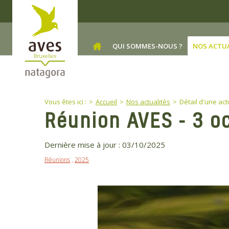
Skip to main content
QUI SOMMES-NOUS ?
NOS ACTU
You are here:
Vous êtes ici :
Accueil
Nos actualités
Détail d'une act
Réunion AVES - 3 o
Dernière mise à jour :
03/10/2025
Réunions
,
2025