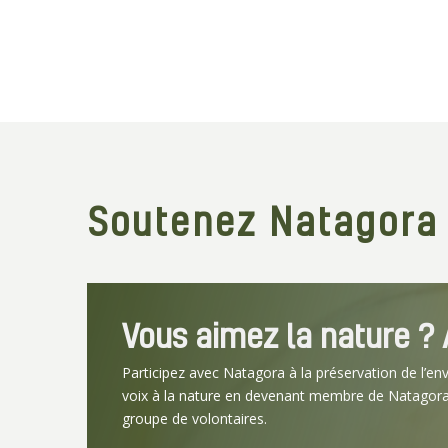
Soutenez Natagora
Vous aimez la nature ? A
Participez avec Natagora à la préservation de l’en
voix à la nature en devenant membre de Natagora
groupe de volontaires.