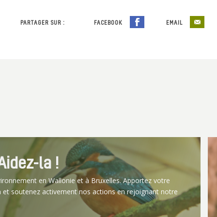
PARTAGER SUR :
FACEBOOK
EMAIL
idez-la !
vironnement en Wallonie et à Bruxelles. Apportez votre
 et soutenez activement nos actions en rejoignant notre