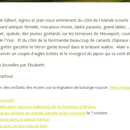
n de Gilbert, Agnes et Jean nous emmènent du côté de l'Islande (courlis
nard arlequin femelle, macareux moine, labbe parasite, grand labbe, ...)
, spatule, des jeunes goélands sur les terrasses de Nieuwport, courl
e l'Yser. Et du côté de la Normandie beaucoup de canards chipeaux 
igrette garzette et héron garde boeuf dans le brabant wallon. Alain a 
rver un couple d'aigles bottés et le rossignol du japon qui se sont é
Bruxelles par Elisabeth.
 partout
vec des enfants des écoles sur la migration de la barge rousse :
https://ww
en QUAE)
 nidification dans les bâtiments de la chevêche d'Athéna.
r les dortoirs de grande aigrette et de cormoran
le 7 octobre.
garée dans la station Hankar
ce avec un morceau de bois