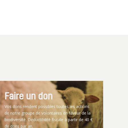
Faire un don
Vos dons rendent possibles toutes les actions
de notre groupe de volontaires en faveur de la
biodiversité. Déductibilité fiscale à partir de 40 €
de dons par an.