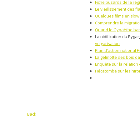
Fiche busards de la ré
Le vieillissement des f
Quelques films en slow
Comprendre la migrati
Quand le Gypaèthe barb
La nidification du Pyga
vulgarisation
Plan d'action national F
La gélinotte des bois da
Enquête sur la relation
Hécatombe sur les hiron
Back