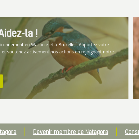
idez-la !
vironnement en Wallonie et à Bruxelles. Apportez votre
 et soutenez activement nos actions en rejoignant notre
atagora
Devenir membre de Natagora
Consu