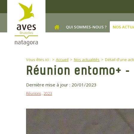
Skip to main content
QUI SOMMES-NOUS ?
NOS ACTU
You are here:
Vous êtes ici :
Accueil
Nos actualités
Détail d'une act
Réunion entomo+ - 
Dernière mise à jour :
20/01/2023
Réunions
,
2023