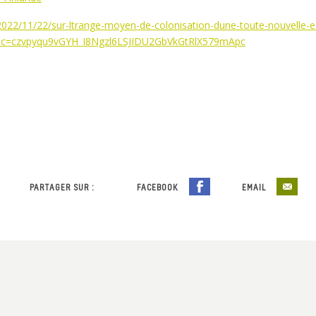
022/11/22/sur-ltrange-moyen-de-colonisation-dune-toute-nouvelle-e
_tmc=czvpyqu9vGYH_I8Ngzl6LSJIDU2GbVkGtRlX579mApc
PARTAGER SUR :
FACEBOOK
EMAIL