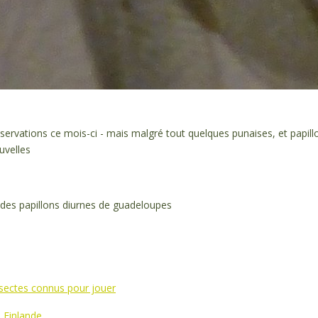
servations ce mois-ci - mais malgré tout quelques punaises, et papill
uvelles
 des papillons diurnes de guadeloupes
nsectes connus pour jouer
 Finlande